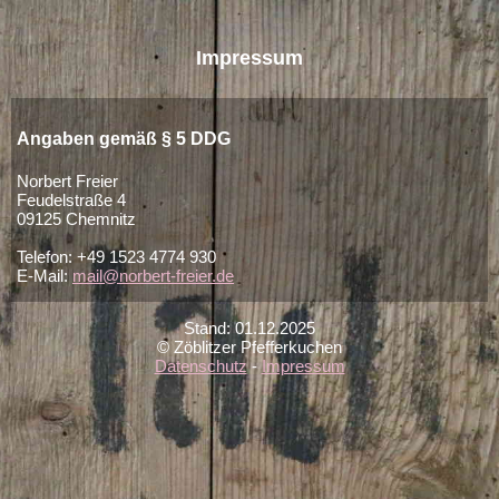
Impressum
Angaben gemäß § 5 DDG
Norbert Freier
Feudelstraße 4
09125 Chemnitz
Telefon: +49 1523 4774 930
E-Mail:
mail@norbert-freier.de
Stand:
01.12.2025
© Zöblitzer Pfefferkuchen
Datenschutz
-
Impressum